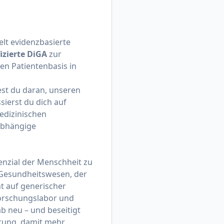
lt evidenzbasierte
fizierte DiGA
zur
en Patientenbasis in
est du daran, unseren
sierst du dich auf
edizinischen
sabhängige
enzial der Menschheit zu
m Gesundheitswesen, der
ht auf generischer
-Forschungslabor und
b neu – und beseitigt
erung, damit mehr