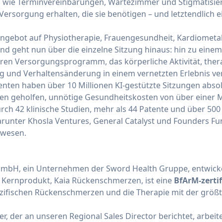
en wie Terminvereinbarungen, Wartezimmer und Stigmatisi
rsorgung erhalten, die sie benötigen – und letztendlich ei
Angebot auf Physiotherapie, Frauengesundheit, Kardiometa
d geht nun über die einzelne Sitzung hinaus: hin zu einem 
ren Versorgungsprogramm, das körperliche Aktivität, the
 und Verhaltensänderung in einem vernetzten Erlebnis ver
nenten haben über 10 Millionen KI-gestützte Sitzungen abso
 geholfen, unnötige Gesundheitskosten von über einer Mi
rch 42 klinische Studien, mehr als 44 Patente und über 500
runter Khosla Ventures, General Catalyst und Founders Fu
swesen.
 GmbH, ein Unternehmen der Sword Health Gruppe, entwicke
s Kernprodukt, Kaia Rückenschmerzen, ist eine
BfArM-zerti
zifischen Rückenschmerzen und die Therapie mit der größt
r, der an unseren Regional Sales Director berichtet, arbeit