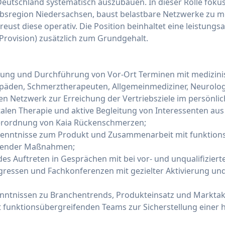
Deutschland systematisch auszubauen. In dieser Rolle fokus
ebsregion Niedersachsen, baust belastbare Netzwerke zu m
eust diese operativ. Die Position beinhaltet eine leistung
ovision) zusätzlich zum Grundgehalt.
nung und Durchführung von Vor-Ort Terminen mit medizini
päden, Schmerztherapeuten, Allgemeinmediziner, Neurologen
n Netzwerk zur Erreichung der Vertriebsziele im persönlic
italen Therapie und aktive Begleitung von Interessenten 
Verordnung von Kaia Rückenschmerzen;
kenntnisse zum Produkt und Zusammenarbeit mit funktion
hender Maßnahmen;
s Auftreten in Gesprächen mit bei vor- und unqualifiziert
gressen und Fachkonferenzen mit gezielter Aktivierung und
nntnissen zu Branchentrends, Produkteinsatz und Marktakt
funktionsübergreifenden Teams zur Sicherstellung einer