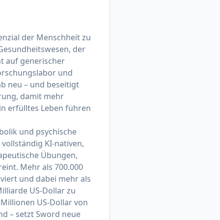
enzial der Menschheit zu
m Gesundheitswesen, der
ht auf generischer
-Forschungslabor und
b neu – und beseitigt
erung, damit mehr
n erfülltes Leben führen
bolik und psychische
vollständig KI-nativen,
rapeutische Übungen,
eint. Mehr als 700.000
lviert und dabei mehr als
lliarde US-Dollar zu
 Millionen US-Dollar von
nd – setzt Sword neue