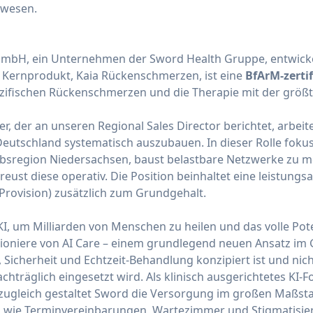
swesen.
 GmbH, ein Unternehmen der Sword Health Gruppe, entwicke
s Kernprodukt, Kaia Rückenschmerzen, ist eine
BfArM-zerti
zifischen Rückenschmerzen und die Therapie mit der größt
r, der an unseren Regional Sales Director berichtet, arbeit
Deutschland systematisch auszubauen. In dieser Rolle fokus
ebsregion Niedersachsen, baust belastbare Netzwerke zu m
eust diese operativ. Die Position beinhaltet eine leistung
ovision) zusätzlich zum Grundgehalt.
KI, um Milliarden von Menschen zu heilen und das volle Pot
 Pioniere von AI Care – einem grundlegend neuen Ansatz i
 Sicherheit und Echtzeit-Behandlung konzipiert ist und nic
achträglich eingesetzt wird. Als klinisch ausgerichtetes KI
zugleich gestaltet Sword die Versorgung im großen Maßsta
en wie Terminvereinbarungen, Wartezimmer und Stigmatisi