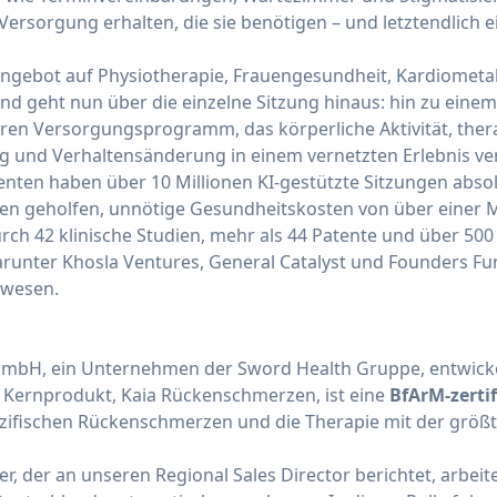
rsorgung erhalten, die sie benötigen – und letztendlich ei
Angebot auf Physiotherapie, Frauengesundheit, Kardiometa
d geht nun über die einzelne Sitzung hinaus: hin zu einem 
ren Versorgungsprogramm, das körperliche Aktivität, the
 und Verhaltensänderung in einem vernetzten Erlebnis ver
nenten haben über 10 Millionen KI-gestützte Sitzungen abso
 geholfen, unnötige Gesundheitskosten von über einer Mi
rch 42 klinische Studien, mehr als 44 Patente und über 500
runter Khosla Ventures, General Catalyst und Founders Fu
swesen.
 GmbH, ein Unternehmen der Sword Health Gruppe, entwicke
s Kernprodukt, Kaia Rückenschmerzen, ist eine
BfArM-zerti
zifischen Rückenschmerzen und die Therapie mit der größt
r, der an unseren Regional Sales Director berichtet, arbeit