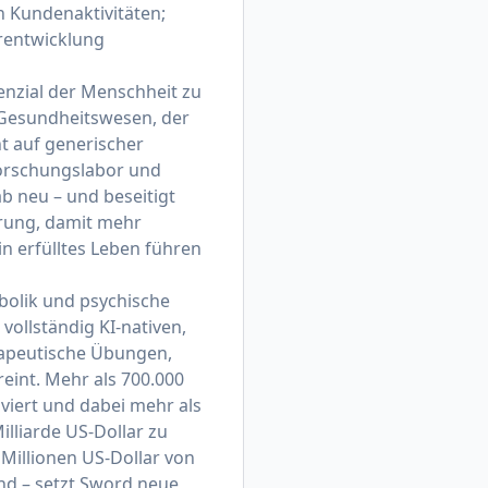
 Kundenaktivitäten;
rentwicklung
enzial der Menschheit zu
m Gesundheitswesen, der
ht auf generischer
-Forschungslabor und
b neu – und beseitigt
erung, damit mehr
n erfülltes Leben führen
bolik und psychische
vollständig KI-nativen,
rapeutische Übungen,
eint. Mehr als 700.000
lviert und dabei mehr als
lliarde US-Dollar zu
 Millionen US-Dollar von
nd – setzt Sword neue