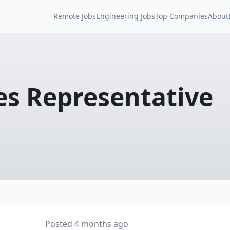
Remote Jobs
Engineering Jobs
Top Companies
About
es Representative
Posted
4 months ago