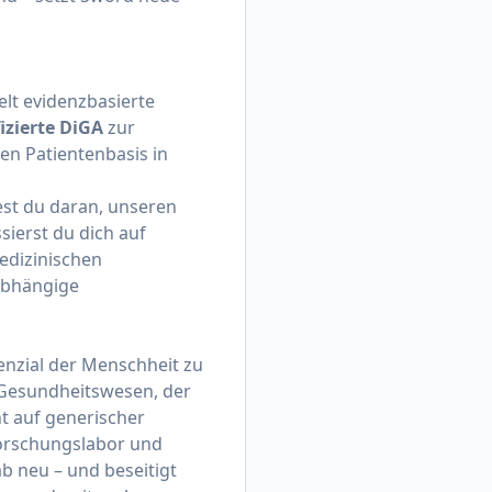
lt evidenzbasierte
fizierte DiGA
zur
en Patientenbasis in
est du daran, unseren
sierst du dich auf
edizinischen
sabhängige
enzial der Menschheit zu
m Gesundheitswesen, der
ht auf generischer
-Forschungslabor und
b neu – und beseitigt