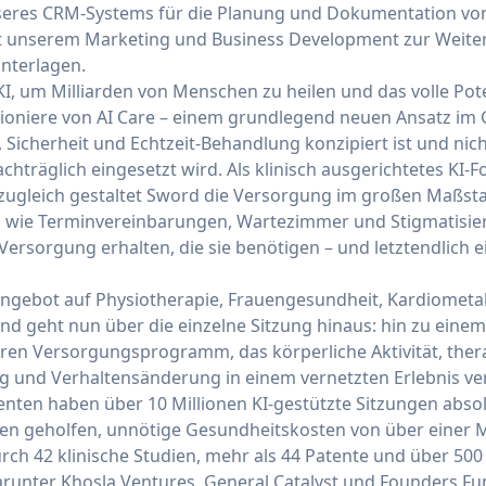
seres CRM-Systems für die Planung und Dokumentation von
 unserem Marketing und Business Development zur Weite
nterlagen.
KI, um Milliarden von Menschen zu heilen und das volle Pot
 Pioniere von AI Care – einem grundlegend neuen Ansatz i
 Sicherheit und Echtzeit-Behandlung konzipiert ist und nic
achträglich eingesetzt wird. Als klinisch ausgerichtetes KI
zugleich gestaltet Sword die Versorgung im großen Maßsta
en wie Terminvereinbarungen, Wartezimmer und Stigmatisi
rsorgung erhalten, die sie benötigen – und letztendlich ei
Angebot auf Physiotherapie, Frauengesundheit, Kardiometa
d geht nun über die einzelne Sitzung hinaus: hin zu einem 
ren Versorgungsprogramm, das körperliche Aktivität, the
 und Verhaltensänderung in einem vernetzten Erlebnis ver
nenten haben über 10 Millionen KI-gestützte Sitzungen abso
 geholfen, unnötige Gesundheitskosten von über einer Mi
rch 42 klinische Studien, mehr als 44 Patente und über 500
runter Khosla Ventures, General Catalyst und Founders Fu