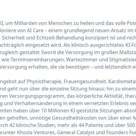
KI, um Milliarden von Menschen zu heilen und das volle Pot
 Pioniere von AI Care – einem grundlegend neuen Ansatz i
 Sicherheit und Echtzeit-Behandlung konzipiert ist und nic
achträglich eingesetzt wird. Als klinisch ausgerichtetes KI
zugleich gestaltet Sword die Versorgung im großen Maßsta
en wie Terminvereinbarungen, Wartezimmer und Stigmatisi
rsorgung erhalten, die sie benötigen – und letztendlich ei
Angebot auf Physiotherapie, Frauengesundheit, Kardiometa
d geht nun über die einzelne Sitzung hinaus: hin zu einem 
ren Versorgungsprogramm, das körperliche Aktivität, the
 und Verhaltensänderung in einem vernetzten Erlebnis ver
nenten haben über 10 Millionen KI-gestützte Sitzungen abso
 geholfen, unnötige Gesundheitskosten von über einer Mi
rch 42 klinische Studien, mehr als 44 Patente und über 500
runter Khosla Ventures, General Catalyst und Founders Fu