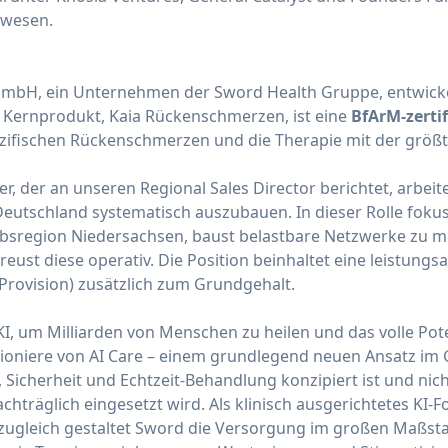
swesen.
 GmbH, ein Unternehmen der Sword Health Gruppe, entwicke
s Kernprodukt, Kaia Rückenschmerzen, ist eine
BfArM-zerti
zifischen Rückenschmerzen und die Therapie mit der größt
r, der an unseren Regional Sales Director berichtet, arbeit
Deutschland systematisch auszubauen. In dieser Rolle fokus
ebsregion Niedersachsen, baust belastbare Netzwerke zu m
eust diese operativ. Die Position beinhaltet eine leistung
ovision) zusätzlich zum Grundgehalt.
KI, um Milliarden von Menschen zu heilen und das volle Pot
 Pioniere von AI Care – einem grundlegend neuen Ansatz i
 Sicherheit und Echtzeit-Behandlung konzipiert ist und nic
achträglich eingesetzt wird. Als klinisch ausgerichtetes KI
zugleich gestaltet Sword die Versorgung im großen Maßsta