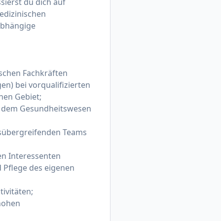
sierst du dich auf
edizinischen
sabhängige
schen Fachkräften
) bei vorqualifizierten
hen Gebiet;
aus dem Gesundheitswesen
sübergreifenden Teams
en Interessenten
 Pflege des eigenen
ivitäten;
 hohen