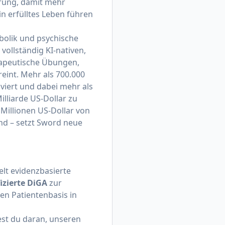
erung, damit mehr
n erfülltes Leben führen
bolik und psychische
vollständig KI-nativen,
rapeutische Übungen,
eint. Mehr als 700.000
lviert und dabei mehr als
lliarde US-Dollar zu
 Millionen US-Dollar von
nd – setzt Sword neue
lt evidenzbasierte
fizierte DiGA
zur
en Patientenbasis in
est du daran, unseren